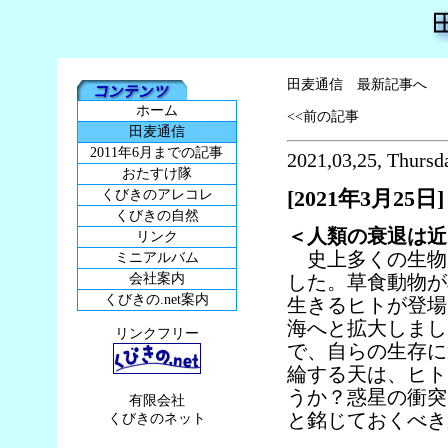
田麦通信 最新記事へ
ホーム
<<前の記事
田麦通信
2011年6月までの記事
2021,03,25, Thursd
おたすけ隊
[2021年3月25日]
くびきのアレコレ
くびきの自然
＜人類の衰退は近
リンク
史上多くの生物
ミニアルバム
会社案内
した。草食動物が
くびきの.net案内
生きるヒトが登場
海へと拡大しまし
リンクフリー
で、自らの生存に
綸する天は、ヒト
うか？惑星の衝突
有限会社
と銘じておくべき
くびきのネット