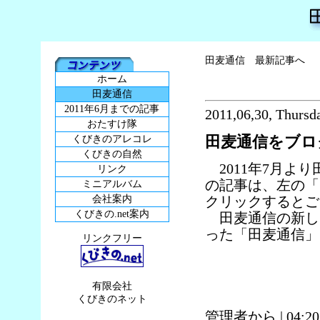
田麦通信 最新記事へ
ホーム
田麦通信
2011年6月までの記事
2011,06,30, Thursd
おたすけ隊
田麦通信をブロ
くびきのアレコレ
くびきの自然
2011年7月より
リンク
の記事は、左の「
ミニアルバム
会社案内
クリックするとご
くびきの.net案内
田麦通信の新しい
った「田麦通信」
リンクフリー
有限会社
くびきのネット
管理者から
| 04:2