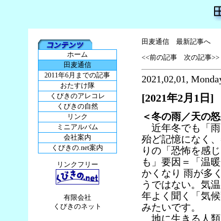
田麦通信 最新記事へ
ホーム
<<前の記事
次の記事>>
田麦通信
2011年6月までの記事
2021,02,01, Monda
おたすけ隊
[2021年2月1日]
くびきのアレコレ
くびきの自然
＜冬の雨／天の怒りの象
リンク
近年冬でも「雨
ミニアルバム
会社案内
殆ど記憶になく、
くびきの.net案内
りの「恐怖を感じ
も」要因＝「温暖
リンクフリー
かくなり 雨が多
うではない。気温
年よく聞く「気候
有限会社
みたいです。
くびきのネット
地に生きる人類は